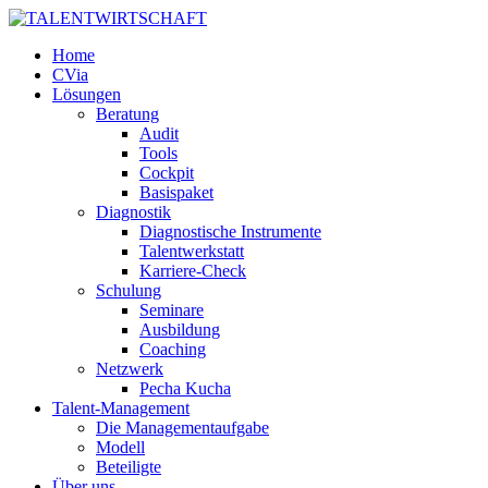
Home
CVia
Lösungen
Beratung
Audit
Tools
Cockpit
Basispaket
Diagnostik
Diagnostische Instrumente
Talentwerkstatt
Karriere-Check
Schulung
Seminare
Ausbildung
Coaching
Netzwerk
Pecha Kucha
Talent-Management
Die Managementaufgabe
Modell
Beteiligte
Über uns