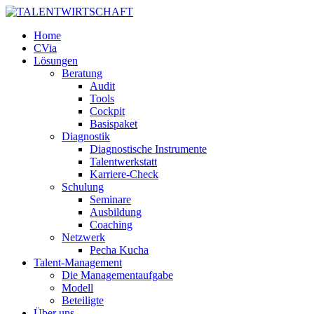
Home
CVia
Lösungen
Beratung
Audit
Tools
Cockpit
Basispaket
Diagnostik
Diagnostische Instrumente
Talentwerkstatt
Karriere-Check
Schulung
Seminare
Ausbildung
Coaching
Netzwerk
Pecha Kucha
Talent-Management
Die Managementaufgabe
Modell
Beteiligte
Über uns