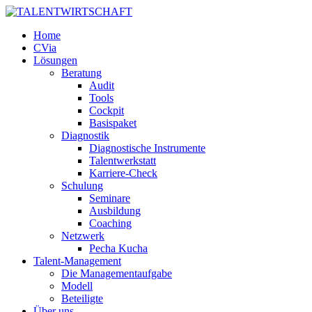
Home
CVia
Lösungen
Beratung
Audit
Tools
Cockpit
Basispaket
Diagnostik
Diagnostische Instrumente
Talentwerkstatt
Karriere-Check
Schulung
Seminare
Ausbildung
Coaching
Netzwerk
Pecha Kucha
Talent-Management
Die Managementaufgabe
Modell
Beteiligte
Über uns