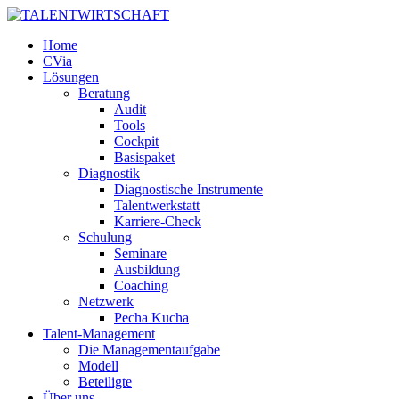
Home
CVia
Lösungen
Beratung
Audit
Tools
Cockpit
Basispaket
Diagnostik
Diagnostische Instrumente
Talentwerkstatt
Karriere-Check
Schulung
Seminare
Ausbildung
Coaching
Netzwerk
Pecha Kucha
Talent-Management
Die Managementaufgabe
Modell
Beteiligte
Über uns