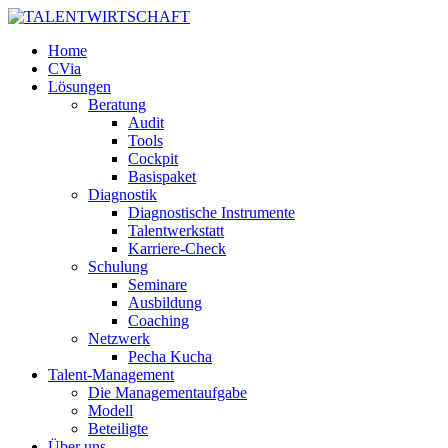
Home
CVia
Lösungen
Beratung
Audit
Tools
Cockpit
Basispaket
Diagnostik
Diagnostische Instrumente
Talentwerkstatt
Karriere-Check
Schulung
Seminare
Ausbildung
Coaching
Netzwerk
Pecha Kucha
Talent-Management
Die Managementaufgabe
Modell
Beteiligte
Über uns