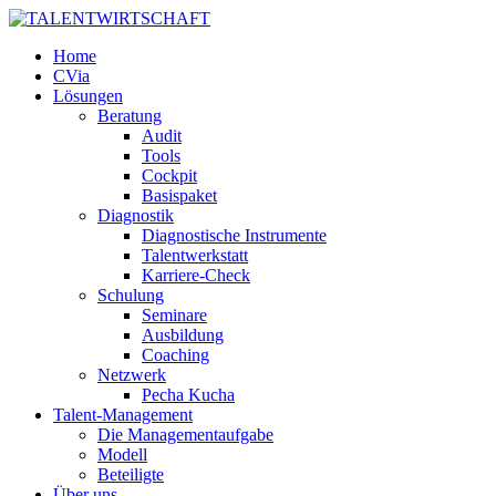
Home
CVia
Lösungen
Beratung
Audit
Tools
Cockpit
Basispaket
Diagnostik
Diagnostische Instrumente
Talentwerkstatt
Karriere-Check
Schulung
Seminare
Ausbildung
Coaching
Netzwerk
Pecha Kucha
Talent-Management
Die Managementaufgabe
Modell
Beteiligte
Über uns