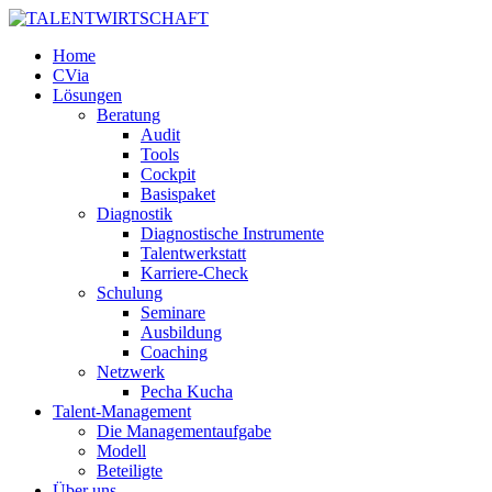
Home
CVia
Lösungen
Beratung
Audit
Tools
Cockpit
Basispaket
Diagnostik
Diagnostische Instrumente
Talentwerkstatt
Karriere-Check
Schulung
Seminare
Ausbildung
Coaching
Netzwerk
Pecha Kucha
Talent-Management
Die Managementaufgabe
Modell
Beteiligte
Über uns