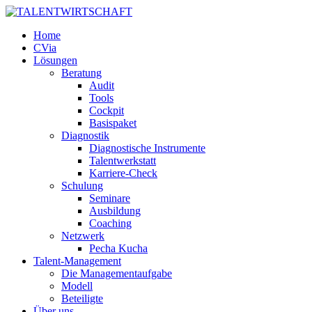
Home
CVia
Lösungen
Beratung
Audit
Tools
Cockpit
Basispaket
Diagnostik
Diagnostische Instrumente
Talentwerkstatt
Karriere-Check
Schulung
Seminare
Ausbildung
Coaching
Netzwerk
Pecha Kucha
Talent-Management
Die Managementaufgabe
Modell
Beteiligte
Über uns