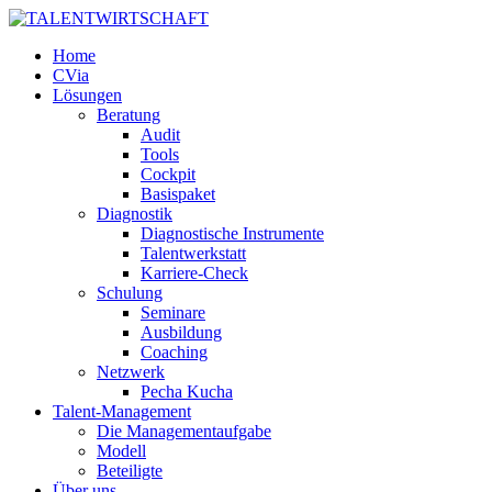
Home
CVia
Lösungen
Beratung
Audit
Tools
Cockpit
Basispaket
Diagnostik
Diagnostische Instrumente
Talentwerkstatt
Karriere-Check
Schulung
Seminare
Ausbildung
Coaching
Netzwerk
Pecha Kucha
Talent-Management
Die Managementaufgabe
Modell
Beteiligte
Über uns