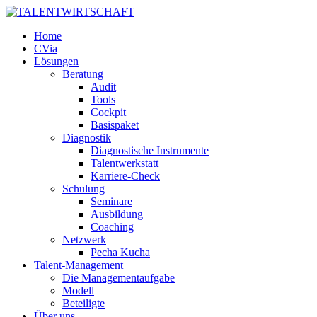
Home
CVia
Lösungen
Beratung
Audit
Tools
Cockpit
Basispaket
Diagnostik
Diagnostische Instrumente
Talentwerkstatt
Karriere-Check
Schulung
Seminare
Ausbildung
Coaching
Netzwerk
Pecha Kucha
Talent-Management
Die Managementaufgabe
Modell
Beteiligte
Über uns