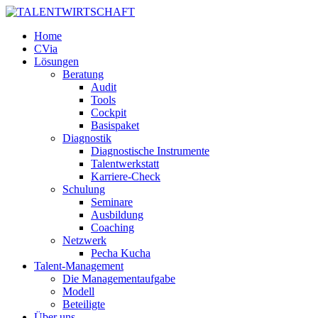
Home
CVia
Lösungen
Beratung
Audit
Tools
Cockpit
Basispaket
Diagnostik
Diagnostische Instrumente
Talentwerkstatt
Karriere-Check
Schulung
Seminare
Ausbildung
Coaching
Netzwerk
Pecha Kucha
Talent-Management
Die Managementaufgabe
Modell
Beteiligte
Über uns