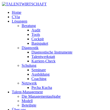
Home
CVia
Lösungen
Beratung
Audit
Tools
Cockpit
Basispaket
Diagnostik
Diagnostische Instrumente
Talentwerkstatt
Karriere-Check
Schulung
Seminare
Ausbildung
Coaching
Netzwerk
Pecha Kucha
Talent-Management
Die Managementaufgabe
Modell
Beteiligte
Über uns